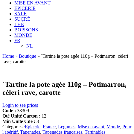
MISE EN AVANT
EPICERIE
SALÉ
SUCRÉ
THÉ
BOISSONS
MONDE
FR
NL
Home
»
Boutique
»
`Tartine la pote agée 110g – Potimarron, cèleri
rave, carotte
`Tartine la pote agée 110g – Potimarron,
cèleri rave, carotte
Login to see prices
Code :
38309
Qté Unité Carton :
12
Min Unité Cde :
3
Catégories :
Epicerie
,
France
,
Légumes
,
Mise en avant
,
Monde
,
Pour
l'apéritif
,
Tapenades
,
Tapenades françaises
,
Tartinables