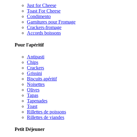
Just for Cheese
Toast For Cheese
Condimento
Garnitures pour Fromage
Crackers-fromage
Accords boissons
Pour l'apéritif
Antipasti
Chips
Crackers
Grissini
Biscuits apéritif
Noisettes
Olives
Tapas
Tapenades
Toast
Rillettes de poissons
Rillettes de viandes
Petit Déjeuner