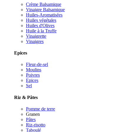
Crème Balsamique
Vinaigre Balsamique
Huiles-Aromatisées
Huiles végétales
Huiles d'Olives
Huile à la Truffe
Vinaigrette
Vinaigres
Epices
Fleur-de-sel
Moulins
Poivres
Epices
Sel
Riz & Pâtes
Pomme de terre
Granen
Pâtes
Riz-risotto
Taboulé