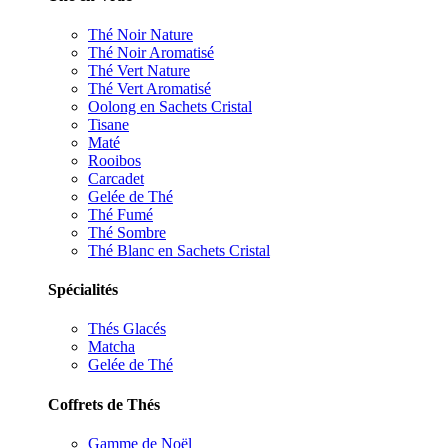
Thé Noir Nature
Thé Noir Aromatisé
Thé Vert Nature
Thé Vert Aromatisé
Oolong en Sachets Cristal
Tisane
Maté
Rooibos
Carcadet
Gelée de Thé
Thé Fumé
Thé Sombre
Thé Blanc en Sachets Cristal
Spécialités
Thés Glacés
Matcha
Gelée de Thé
Coffrets de Thés
Gamme de Noël