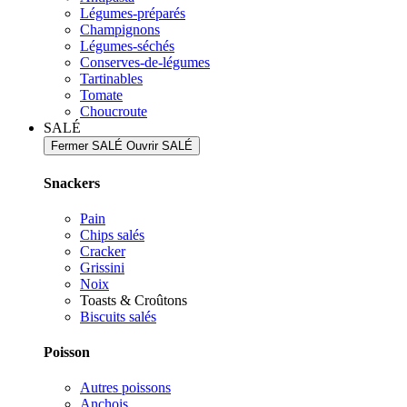
Légumes-préparés
Champignons
Légumes-séchés
Conserves-de-légumes
Tartinables
Tomate
Choucroute
SALÉ
Fermer SALÉ
Ouvrir SALÉ
Snackers
Pain
Chips salés
Cracker
Grissini
Noix
Toasts & Croûtons
Biscuits salés
Poisson
Autres poissons
Anchois