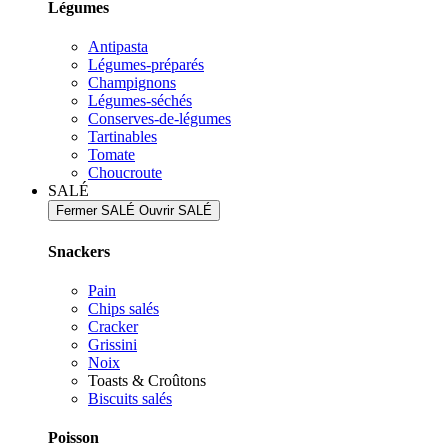
Légumes
Antipasta
Légumes-préparés
Champignons
Légumes-séchés
Conserves-de-légumes
Tartinables
Tomate
Choucroute
SALÉ
Fermer SALÉ
Ouvrir SALÉ
Snackers
Pain
Chips salés
Cracker
Grissini
Noix
Toasts & Croûtons
Biscuits salés
Poisson