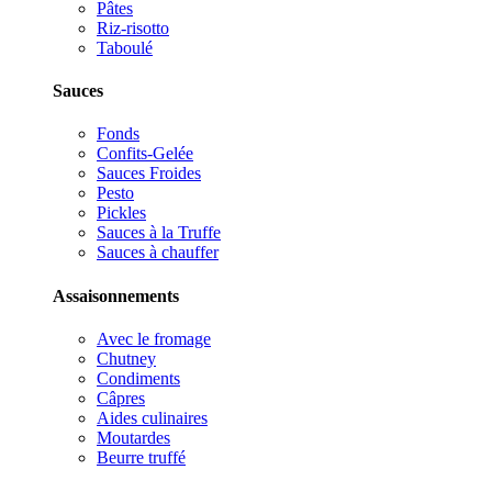
Pâtes
Riz-risotto
Taboulé
Sauces
Fonds
Confits-Gelée
Sauces Froides
Pesto
Pickles
Sauces à la Truffe
Sauces à chauffer
Assaisonnements
Avec le fromage
Chutney
Condiments
Câpres
Aides culinaires
Moutardes
Beurre truffé