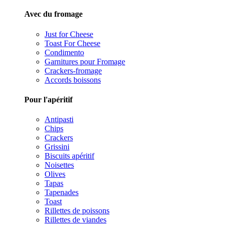
Avec du fromage
Just for Cheese
Toast For Cheese
Condimento
Garnitures pour Fromage
Crackers-fromage
Accords boissons
Pour l'apéritif
Antipasti
Chips
Crackers
Grissini
Biscuits apéritif
Noisettes
Olives
Tapas
Tapenades
Toast
Rillettes de poissons
Rillettes de viandes