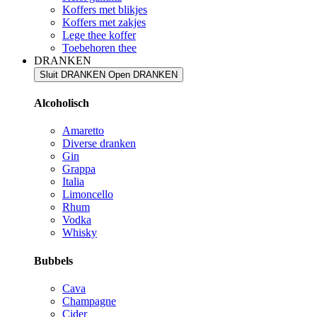
Koffers met blikjes
Koffers met zakjes
Lege thee koffer
Toebehoren thee
DRANKEN
Sluit DRANKEN
Open DRANKEN
Alcoholisch
Amaretto
Diverse dranken
Gin
Grappa
Italia
Limoncello
Rhum
Vodka
Whisky
Bubbels
Cava
Champagne
Cider