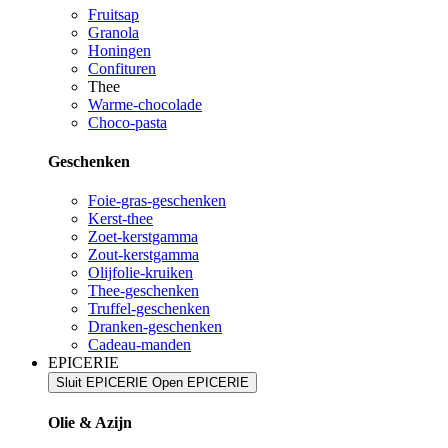
Fruitsap
Granola
Honingen
Confituren
Thee
Warme-chocolade
Choco-pasta
Geschenken
Foie-gras-geschenken
Kerst-thee
Zoet-kerstgamma
Zout-kerstgamma
Olijfolie-kruiken
Thee-geschenken
Truffel-geschenken
Dranken-geschenken
Cadeau-manden
EPICERIE
Sluit EPICERIE
Open EPICERIE
Olie & Azijn