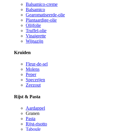
Balsamico-creme
Balsamico
Gearomatiseerde-olie
Plantaardige-olie
Olijfolie
Truffel-olie
Vinaigrette
Wijnazijn
Kruiden
Fleur-de-sel
Molens
Peper
Specerijen
Zeezout
Rijst & Pasta
Aardappel
Granen
Pasta
Rijst-risotto
Taboule