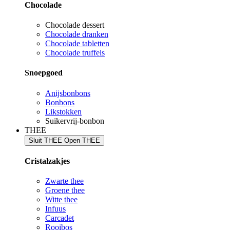
Chocolade
Chocolade dessert
Chocolade dranken
Chocolade tabletten
Chocolade truffels
Snoepgoed
Anijsbonbons
Bonbons
Likstokken
Suikervrij-bonbon
THEE
Sluit THEE
Open THEE
Cristalzakjes
Zwarte thee
Groene thee
Witte thee
Infuus
Carcadet
Rooibos