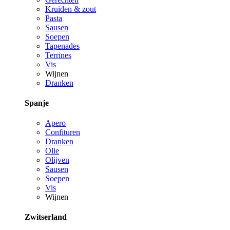
Kruiden & zout
Pasta
Sausen
Soepen
Tapenades
Terrines
Vis
Wijnen
Dranken
Spanje
Apero
Confituren
Dranken
Olie
Olijven
Sausen
Soepen
Vis
Wijnen
Zwitserland