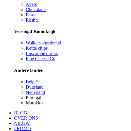
Apero
Chocolade
Pasta
Röshti
Verenigd Koninkrijk
Walkers shortbread
Kettle chips
Luscombe drinks
Fine Cheese Co
Andere landen
België
Duitsland
Nederland
Portugal
Marokko
BLOG
OVER ONS
NIEUW
PROMO