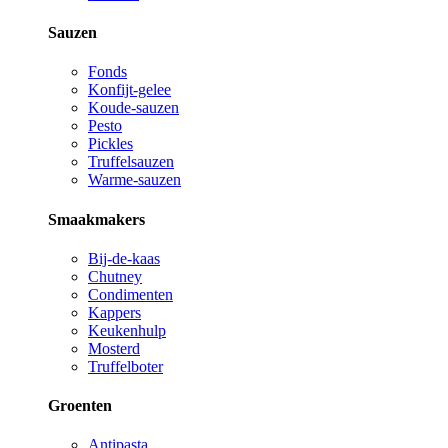
Sauzen
Fonds
Konfijt-gelee
Koude-sauzen
Pesto
Pickles
Truffelsauzen
Warme-sauzen
Smaakmakers
Bij-de-kaas
Chutney
Condimenten
Kappers
Keukenhulp
Mosterd
Truffelboter
Groenten
Antipasta