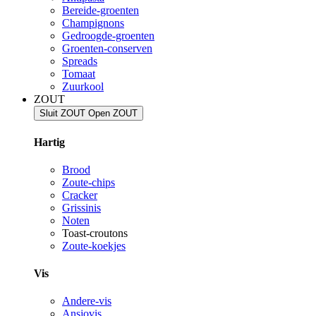
Bereide-groenten
Champignons
Gedroogde-groenten
Groenten-conserven
Spreads
Tomaat
Zuurkool
ZOUT
Sluit ZOUT
Open ZOUT
Hartig
Brood
Zoute-chips
Cracker
Grissinis
Noten
Toast-croutons
Zoute-koekjes
Vis
Andere-vis
Ansjovis