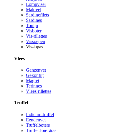
Lompvisei
Makreel
Sardinefilets
Sardines
Tonijn
Visboter
Vis-rillettes
Vissoepen
Vis-tapas
Vlees
Ganzenvet
Gekonfijt
Magret
Terinnes
Vlees-rillettes
Truffel
Indicum-truffel
Eendenvet
Truffelboters
Truffel-foie-gras