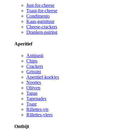
Just-for-cheese
Toast-for-cheese
Condimento
Kaas-garnituur
Cheese-crackers
Dranken-pairing
Aperitief
Antipasti
Chips
Crackers
Grissini
Aperitief-koekjes
Nootjes
Olijven
Tapas
Tapenades
Toast
Rillettes-vis
Rillettes-vlees
Ontbijt