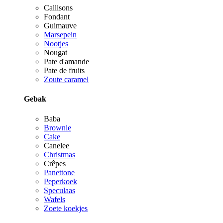
Callisons
Fondant
Guimauve
Marsepein
Nootjes
Nougat
Pate d'amande
Pate de fruits
Zoute caramel
Gebak
Baba
Brownie
Cake
Canelee
Christmas
Crêpes
Panettone
Peperkoek
Speculaas
Wafels
Zoete koekjes