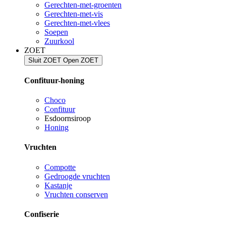
Gerechten-met-groenten
Gerechten-met-vis
Gerechten-met-vlees
Soepen
Zuurkool
ZOET
Sluit ZOET
Open ZOET
Confituur-honing
Choco
Confituur
Esdoornsiroop
Honing
Vruchten
Compotte
Gedroogde vruchten
Kastanje
Vruchten conserven
Confiserie