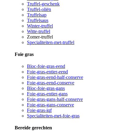
Truffel-geschenk
Truffel-oliën
Truffelsap
Truffelsaus
Winter-truffel
Witte-truffel
Zomer-truffel
Specialiteiten-met-truffel
Foie gras
Bloc-foie-gras-eend
Foie-gras-entier-eend
Foie-gras-eend-half-conserve
Foie-gras-eend-conserve
Bloc-foie-gras-gans
Foie-gras-entier-gans
Foie-gras-gans-half-conserve
Foie-gras-gans-conserve
Foie-gras-iqf
Specialiteiten-met-foie-gras
Bereide gerechten