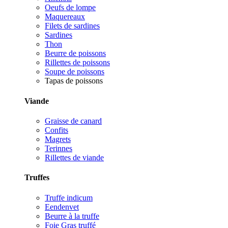
Oeufs de lompe
Maquereaux
Filets de sardines
Sardines
Thon
Beurre de poissons
Rillettes de poissons
Soupe de poissons
Tapas de poissons
Viande
Graisse de canard
Confits
Magrets
Terinnes
Rillettes de viande
Truffes
Truffe indicum
Eendenvet
Beurre à la truffe
Foie Gras truffé