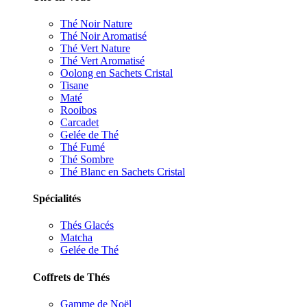
Thé Noir Nature
Thé Noir Aromatisé
Thé Vert Nature
Thé Vert Aromatisé
Oolong en Sachets Cristal
Tisane
Maté
Rooibos
Carcadet
Gelée de Thé
Thé Fumé
Thé Sombre
Thé Blanc en Sachets Cristal
Spécialités
Thés Glacés
Matcha
Gelée de Thé
Coffrets de Thés
Gamme de Noël