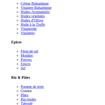
Crème Balsamique
Vinaigre Balsamique
Huiles-Aromatisées
Huiles végétales
Huiles d'Olives
Huile à la Truffe
Vinaigrette
Vinaigres
Epices
Fleur-de-sel
Moulins
Poivres
Epices
Sel
Riz & Pâtes
Pomme de terre
Granen
Pâtes
Riz-risotto
Taboulé