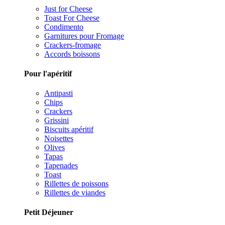
Just for Cheese
Toast For Cheese
Condimento
Garnitures pour Fromage
Crackers-fromage
Accords boissons
Pour l'apéritif
Antipasti
Chips
Crackers
Grissini
Biscuits apéritif
Noisettes
Olives
Tapas
Tapenades
Toast
Rillettes de poissons
Rillettes de viandes
Petit Déjeuner