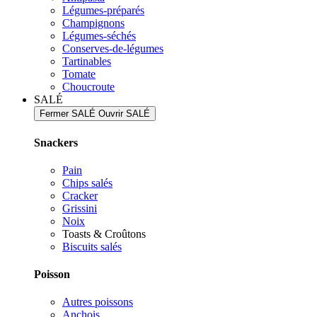
Légumes-préparés
Champignons
Légumes-séchés
Conserves-de-légumes
Tartinables
Tomate
Choucroute
SALÉ
Fermer SALÉ
Ouvrir SALÉ
Snackers
Pain
Chips salés
Cracker
Grissini
Noix
Toasts & Croûtons
Biscuits salés
Poisson
Autres poissons
Anchois